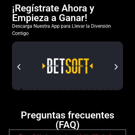
¡Regístrate Ahora y
Empieza a Ganar!
Descarga Nuestra App para Llevar la Diversión
Contigo
Preguntas frecuentes
(FAQ)