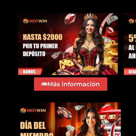
Más información