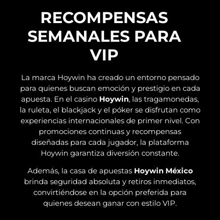
RECOMPENSAS
SEMANALES PARA
VIP
La marca Hoywin ha creado un entorno pensado
para quienes buscan emoción y prestigio en cada
apuesta. En el casino
Hoywin
, las tragamonedas,
la ruleta, el blackjack y el póker se disfrutan como
experiencias internacionales de primer nivel. Con
promociones continuas y recompensas
diseñadas para cada jugador, la plataforma
Hoywin garantiza diversión constante.
Además, la casa de apuestas
Hoywin México
brinda seguridad absoluta y retiros inmediatos,
convirtiéndose en la opción preferida para
quienes desean ganar con estilo VIP.