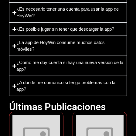
¿Es necesario tener una cuenta para usar la app de
HoyWin?
¿Es posible jugar sin tener que descargar la app?
¿La app de HoyWin consume muchos datos
móviles?
¿Cómo me doy cuenta si hay una nueva versión de la
app?
¿A dónde me comunico si tengo problemas con la
app?
Últimas Publicaciones