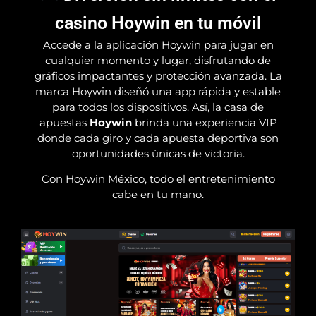
casino Hoywin en tu móvil
Accede a la aplicación Hoywin para jugar en
cualquier momento y lugar, disfrutando de
gráficos impactantes y protección avanzada. La
marca Hoywin diseñó una app rápida y estable
para todos los dispositivos. Así, la casa de
apuestas
Hoywin
brinda una experiencia VIP
donde cada giro y cada apuesta deportiva son
oportunidades únicas de victoria.
Con Hoywin México, todo el entretenimiento
cabe en tu mano.