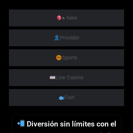
♠ New
Provider
Sports
Live Casino
Fish
Diversión sin límites con el