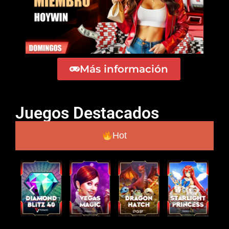
Más información
Juegos Destacados
Hot