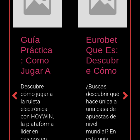
Guía
Eurobet
Práctica
Que Es:
: Como
Descubr
Jugar A
e Cómo
Descubre
¿Buscas
cómo jugar a
descubrir qué
la ruleta
hace única a
electrónica
una casa de
con HOYWIN,
apuestas de
la plataforma
nivel
líder en
mundial? En
casinos en
esta guía