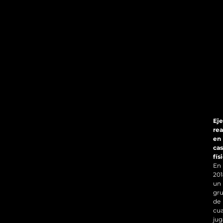
Ej
rea
en
cas
fís
En
201
un
gr
de
cua
jug