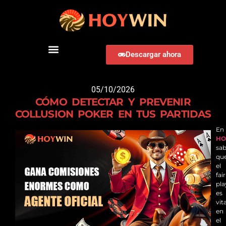
Descargar ahora
DESCARGAR HOYWIN
05/10/2026
CÓMO DETECTAR Y PREVENIR
COLLUSION POKER EN TUS PARTIDAS
En
HO
sa
qu
el
fair
pla
es
vita
en
el