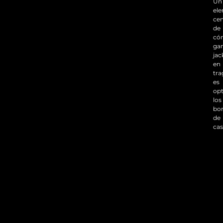
Un
el
cen
de
có
ga
jac
en
tr
es
opt
los
bo
de
cas