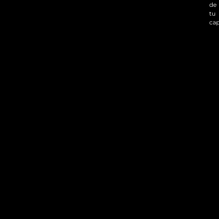
de
tu
cap