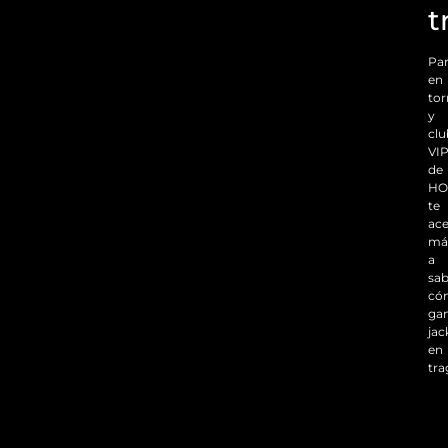
t
Par
en
to
y
clu
VI
de
HO
te
ace
má
a
sab
có
ga
jac
en
tr