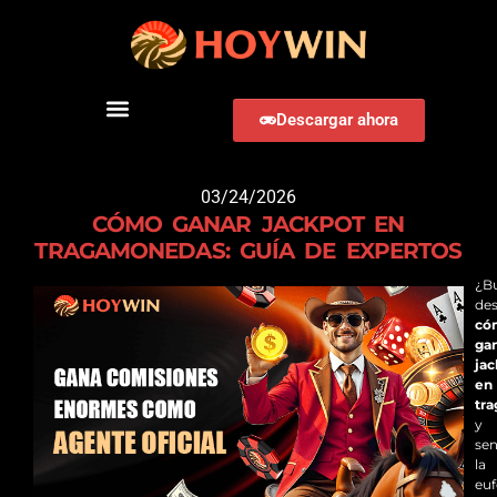
Descargar ahora
DESCARGAR HOYWIN
03/24/2026
CÓMO GANAR JACKPOT EN
TRAGAMONEDAS: GUÍA DE EXPERTOS
¿B
des
có
ga
ja
en
tr
y
sen
la
euf